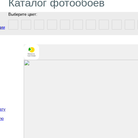
Каталог фотообоев
Выберите цвет:
ции
ату
ую