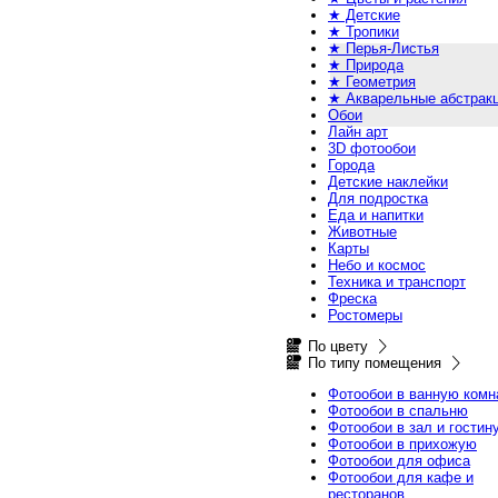
★ Детские
★ Тропики
★ Перья-Листья
★ Природа
★ Геометрия
★ Акварельные абстрак
Обои
Лайн арт
3D фотообои
Города
Детские наклейки
Для подростка
Еда и напитки
Животные
Карты
Небо и космос
Техника и транспорт
Фреска
Ростомеры
По цвету
По типу помещения
Фотообои в ванную комн
Фотообои в спальню
Фотообои в зал и гостин
Фотообои в прихожую
Фотообои для офиса
Фотообои для кафе и
ресторанов