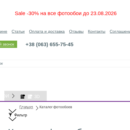
Sale -30% на все фотообои до 23.08.2026
зине
Статьи
Оплата и доставка
Отзывы
Контакты
Соглашен
+38 (063) 655-75-45
й звонок
БОИ
3D
Главная
Каталог фотообоев
ОБОИ
Фильтр