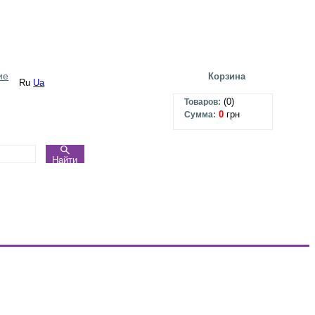
ие
Корзина
Ru
Ua
(
0
)
Товаров:
0
грн
Сумма:
Найти