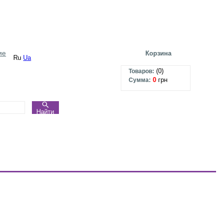
ие
Корзина
Ru
Ua
(
0
)
Товаров:
0
грн
Сумма:
Найти