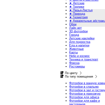
★ Детские
★ Тропики
★ Перья-Листья
★ Природа
★ Геометрия
★ Акварельные абстрак
Обои
Лайн арт
3D фотообои
Города
Детские наклейки
Для подростка
Еда и напитки
Животные
Карты
Небо и космос
Техника и транспорт
Фреска
Ростомеры
По цвету
По типу помещения
Фотообои в ванную комн
Фотообои в спальню
Фотообои в зал и гостин
Фотообои в прихожую
Фотообои для офиса
Фотообои для кафе и
ресторанов