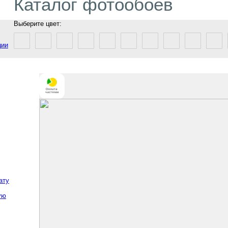
Каталог фотообоев
Выберите цвет:
ции
ату
ую