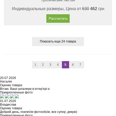
Тропические листья
Индивидуальные размеры, Цена от
630
462
грн
Рассчитать
Показать еще 24 товара
1
2
3
4
5
6
7
20.07.2026
Наталія
Оценка товара:
Вітаю. Ваші шпалери в інтер'єрі☺️
Прикрепленные фото:
01.07.2026
Владислав
Оценка товара:
Добрий день, поклеїли фотообоїи, все супер, дякую)
Прикрепленные фото: