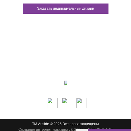
Заказать индивидуальный дизайн
Контакты:
м.Дніпро
вул.Виконкомівська, 24
Пн-Пт 9:00-18:30
Сб по записи
Мы в соцсетях:
ТМ Artside © 2026 Все права защищены
Создание интернет магазина
: © 2026 FENIX INDUSTRY