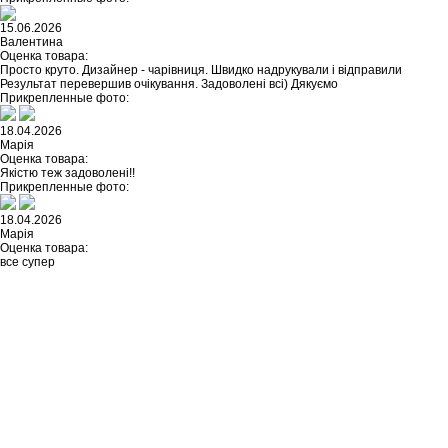
15.06.2026
Валентина
Оценка товара:
Просто круто. Дизайнер - чарівниця. Швидко надрукували і відправили
Результат перевершив очікування. Задоволені всі) Дякуємо
Прикрепленные фото:
18.04.2026
Марія
Оценка товара:
Якістю теж задоволені!!
Прикрепленные фото:
18.04.2026
Марія
Оценка товара:
все супер
Не нашли ничего подходящего?
У каждого нашего клиента есть
возможность заказать
индивидуальный дизайн