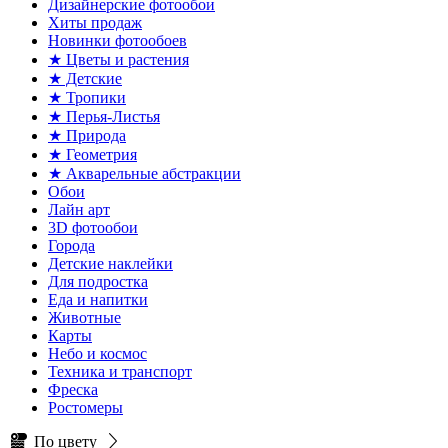
Дизайнерские фотообои
Хиты продаж
Новинки фотообоев
★ Цветы и растения
★ Детские
★ Тропики
★ Перья-Листья
★ Природа
★ Геометрия
★ Акварельные абстракции
Обои
Лайн арт
3D фотообои
Города
Детские наклейки
Для подростка
Еда и напитки
Животные
Карты
Небо и космос
Техника и транспорт
Фреска
Ростомеры
По цвету