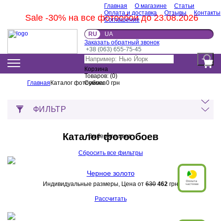
Главная
О магазине
Статьи
Оплата и доставка
Отзывы
Контакты
Sale -30% на все фотообои до 23.08.2026
Соглашение
RU
UA
Заказать обратный звонок
+38 (063) 655-75-45
Корзина
Товаров:
(
0
)
Главная
Каталог фотообоев
Сумма:
0
грн
ФИЛЬТР
Каталог фотообоев
Выберите цвет:
Сбросить все фильтры
Черное золото
Индивидуальные размеры, Цена от
630
462
грн
Рассчитать