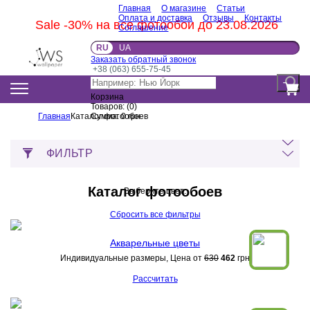
Главная
О магазине
Статьи
Оплата и доставка
Отзывы
Контакты
Sale -30% на все фотообои до 23.08.2026
Соглашение
RU
UA
Заказать обратный звонок
+38 (063) 655-75-45
Корзина
Товаров:
(
0
)
Главная
Каталог фотообоев
Сумма:
0
грн
ФИЛЬТР
Каталог фотообоев
Выберите цвет:
Сбросить все фильтры
Акварельные цветы
Индивидуальные размеры, Цена от
630
462
грн
Рассчитать