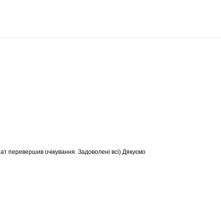
тат перевершив очікування. Задоволені всі) Дякуємо