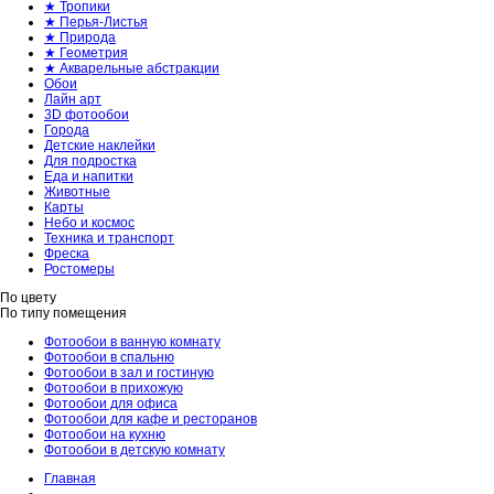
★ Тропики
★ Перья-Листья
★ Природа
★ Геометрия
★ Акварельные абстракции
Обои
Лайн арт
3D фотообои
Города
Детские наклейки
Для подростка
Еда и напитки
Животные
Карты
Небо и космос
Техника и транспорт
Фреска
Ростомеры
По цвету
По типу помещения
Фотообои в ванную комнату
Фотообои в спальню
Фотообои в зал и гостиную
Фотообои в прихожую
Фотообои для офиса
Фотообои для кафе и ресторанов
Фотообои на кухню
Фотообои в детскую комнату
Главная