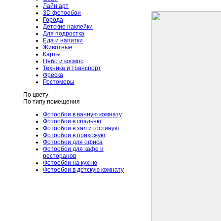
Лайн арт
3D фотообои
Города
Детские наклейки
Для подростка
Еда и напитки
Животные
Карты
Небо и космос
Техника и транспорт
Фреска
Ростомеры
По цвету
По типу помещения
Фотообои в ванную комнату
Фотообои в спальню
Фотообои в зал и гостиную
Фотообои в прихожую
Фотообои для офиса
Фотообои для кафе и
ресторанов
Фотообои на кухню
Фотообои в детскую комнату