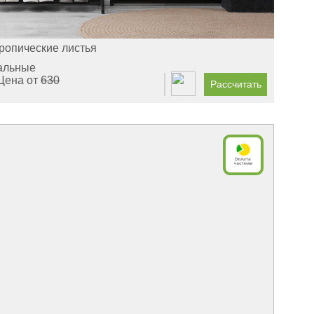
ропические листья
альные
Цена от
630
Рассчитать