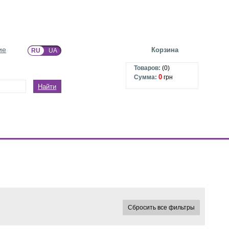
ие
Корзина
RU
UA
Товаров:
(
0
)
0
Сумма:
грн
Найти
Сбросить все фильтры