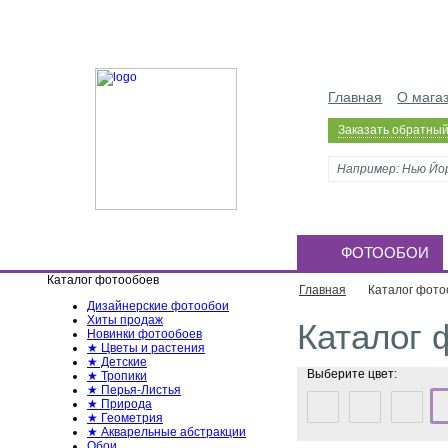
Главная
О мага
Заказать обратный
ФОТООБОИ
Каталог фотообоев
Главная
Каталог фото
Дизайнерские фотообои
Хиты продаж
Каталог 
Новинки фотообоев
★ Цветы и растения
★ Детские
Выберите цвет:
★ Тропики
★ Перья-Листья
★ Природа
★ Геометрия
★ Акварельные абстракции
Обои