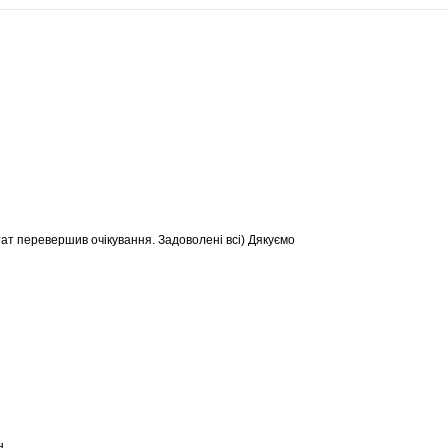
тат перевершив очікування. Задоволені всі) Дякуємо
н