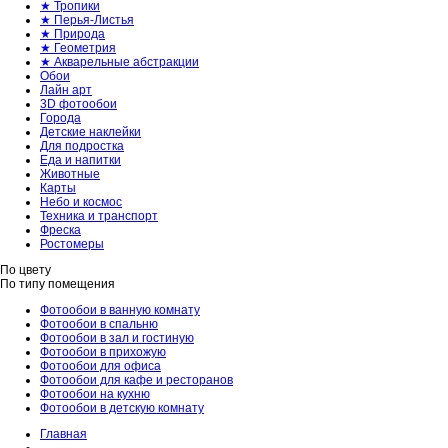
★ Тропики
★ Перья-Листья
★ Природа
★ Геометрия
★ Акварельные абстракции
Обои
Лайн арт
3D фотообои
Города
Детские наклейки
Для подростка
Еда и напитки
Животные
Карты
Небо и космос
Техника и транспорт
Фреска
Ростомеры
По цвету
По типу помещения
Фотообои в ванную комнату
Фотообои в спальню
Фотообои в зал и гостиную
Фотообои в прихожую
Фотообои для офиса
Фотообои для кафе и ресторанов
Фотообои на кухню
Фотообои в детскую комнату
Главная