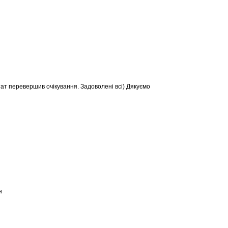
тат перевершив очікування. Задоволені всі) Дякуємо
н