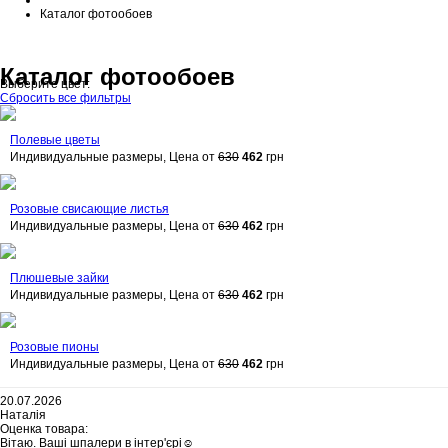
Каталог фотообоев
Каталог фотообоев
Выберите цвет:
Сбросить все фильтры
Полевые цветы
Индивидуальные размеры, Цена от
630
462
грн
Розовые свисающие листья
Индивидуальные размеры, Цена от
630
462
грн
Плюшевые зайки
Индивидуальные размеры, Цена от
630
462
грн
Розовые пионы
Индивидуальные размеры, Цена от
630
462
грн
20.07.2026
Наталія
Оценка товара:
Вітаю. Ваші шпалери в інтер'єрі☺️