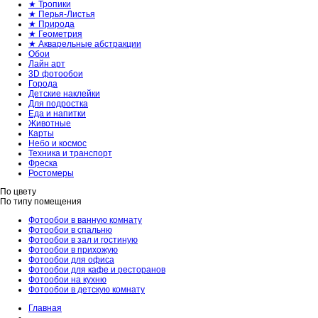
★ Тропики
★ Перья-Листья
★ Природа
★ Геометрия
★ Акварельные абстракции
Обои
Лайн арт
3D фотообои
Города
Детские наклейки
Для подростка
Еда и напитки
Животные
Карты
Небо и космос
Техника и транспорт
Фреска
Ростомеры
По цвету
По типу помещения
Фотообои в ванную комнату
Фотообои в спальню
Фотообои в зал и гостиную
Фотообои в прихожую
Фотообои для офиса
Фотообои для кафе и ресторанов
Фотообои на кухню
Фотообои в детскую комнату
Главная