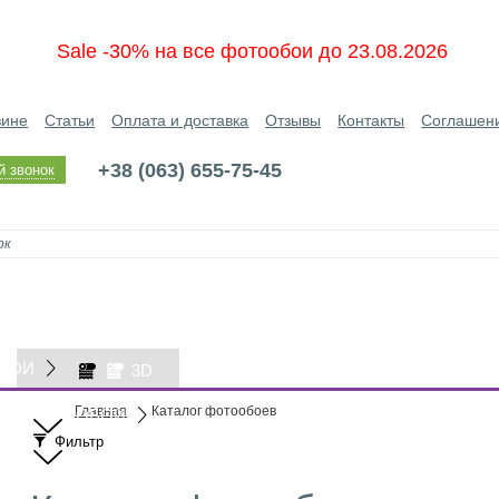
Sale -30% на все фотообои до 23.08.2026
зине
Статьи
Оплата и доставка
Отзывы
Контакты
Соглашен
+38 (063) 655-75-45
й звонок
БОИ
3D
Главная
Каталог фотообоев
ОБОИ
Фильтр