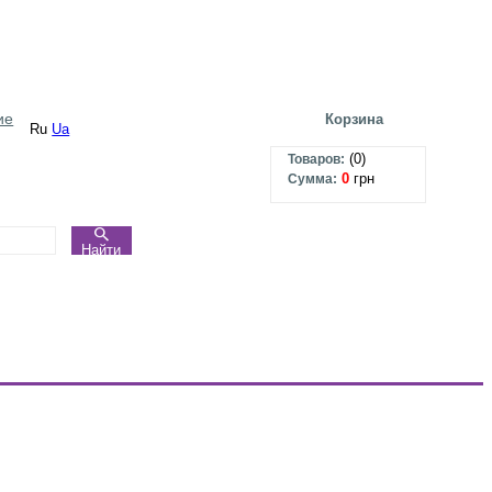
ие
Корзина
Ru
Ua
(
0
)
Товаров:
0
грн
Сумма:
Найти