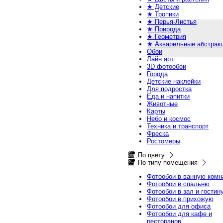
★ Детские
★ Тропики
★ Перья-Листья
★ Природа
★ Геометрия
★ Акварельные абстрак
Обои
Лайн арт
3D фотообои
Города
Детские наклейки
Для подростка
Еда и напитки
Животные
Карты
Небо и космос
Техника и транспорт
Фреска
Ростомеры
По цвету
По типу помещения
Фотообои в ванную комн
Фотообои в спальню
Фотообои в зал и гостин
Фотообои в прихожую
Фотообои для офиса
Фотообои для кафе и
ресторанов