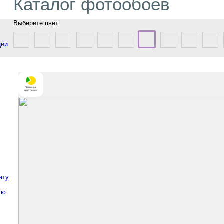
Каталог фотообоев
Выберите цвет:
ции
ату
ую