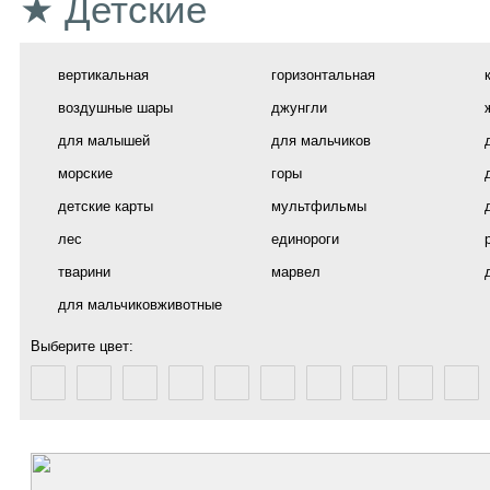
★ Детские
вертикальная
горизонтальная
воздушные шары
джунгли
для малышей
для мальчиков
морские
горы
детские карты
мультфильмы
лес
единороги
тварини
марвел
для мальчиковживотные
Выберите цвет: