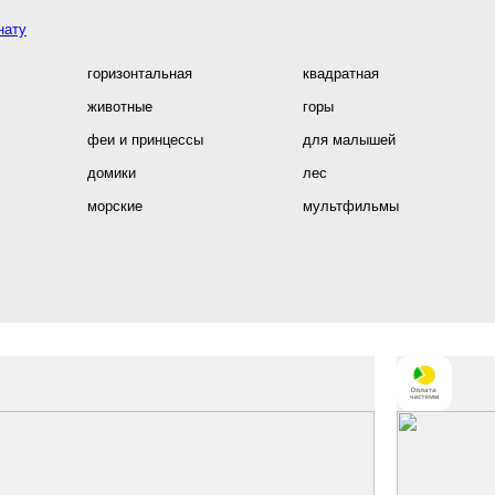
нату
горизонтальная
квадратная
животные
горы
феи и принцессы
для малышей
домики
лес
морские
мультфильмы