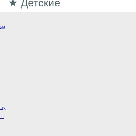
★ Детские
ции
ату
ую