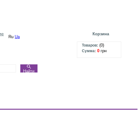
ие
Корзина
Ru
Ua
(
0
)
Товаров:
0
грн
Сумма:
Найти