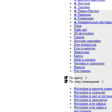
★ Детские
★ Тропики
★ Перья-Листья
★ Природа
★ Геометрия
★ Акварельные абстрак
Обои
Лайн арт
3D фотообои
Города
Детские наклейки
Для подростка
Еда и напитки
Животные
Карты
Небо и космос
Техника и транспорт
Фреска
Ростомеры
По цвету
По типу помещения
Фотообои в ванную комн
Фотообои в спальню
Фотообои в зал и гостин
Фотообои в прихожую
Фотообои для офиса
Фотообои для кафе и
ресторанов