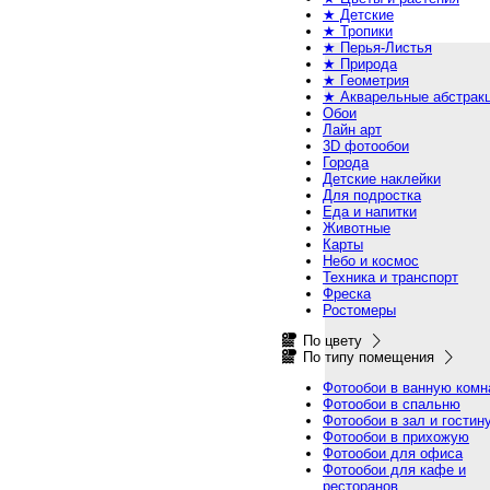
★ Детские
★ Тропики
★ Перья-Листья
★ Природа
★ Геометрия
★ Акварельные абстрак
Обои
Лайн арт
3D фотообои
Города
Детские наклейки
Для подростка
Еда и напитки
Животные
Карты
Небо и космос
Техника и транспорт
Фреска
Ростомеры
По цвету
По типу помещения
Фотообои в ванную комн
Фотообои в спальню
Фотообои в зал и гостин
Фотообои в прихожую
Фотообои для офиса
Фотообои для кафе и
ресторанов