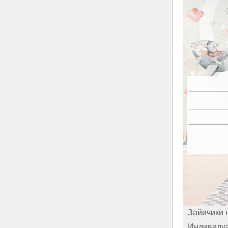
Зайичики 
Индивиду