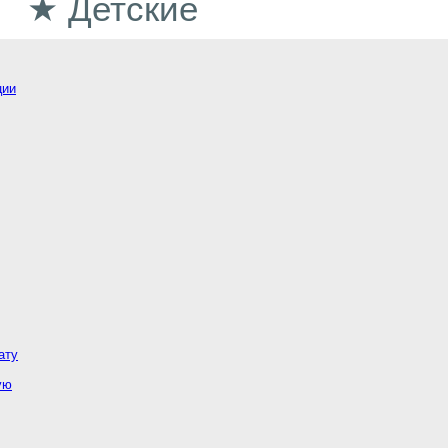
★ Детские
ции
ату
ую