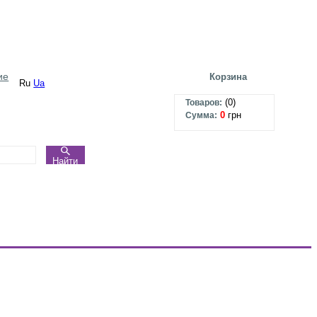
ие
Корзина
Ru
Ua
(
0
)
Товаров:
0
грн
Сумма:
Найти