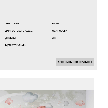
животные
горы
для детского сада
единороги
домики
лес
мультфильмы
Сбросить все фильтры