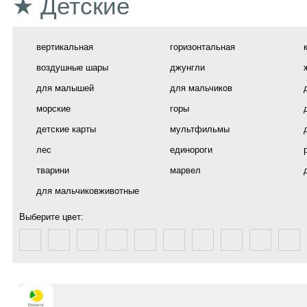
★ Детские
вертикальная
горизонтальная
воздушные шары
джунгли
для малышей
для мальчиков
морские
горы
детские карты
мультфильмы
лес
единороги
тварини
марвел
для мальчиковживотные
Выберите цвет: