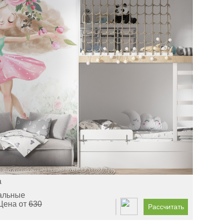
а
альные
Цена от
630
Рассчитать