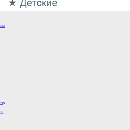
★ Детские
ции
ату
ую