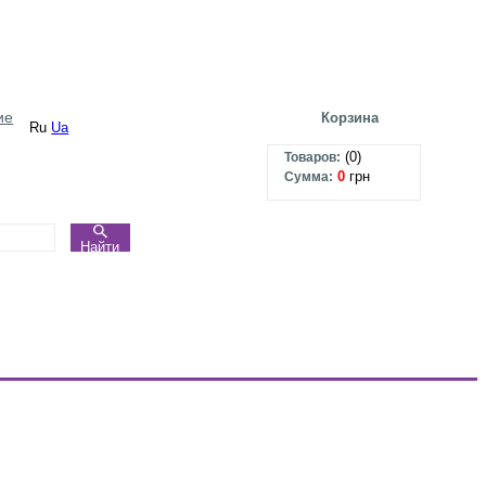
ие
Корзина
Ru
Ua
(
0
)
Товаров:
0
грн
Сумма:
Найти