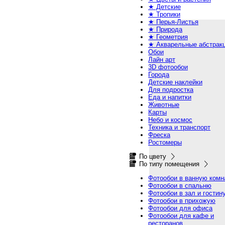
★ Детские
★ Тропики
★ Перья-Листья
★ Природа
★ Геометрия
★ Акварельные абстрак
Обои
Лайн арт
3D фотообои
Города
Детские наклейки
Для подростка
Еда и напитки
Животные
Карты
Небо и космос
Техника и транспорт
Фреска
Ростомеры
По цвету
По типу помещения
Фотообои в ванную комн
Фотообои в спальню
Фотообои в зал и гостин
Фотообои в прихожую
Фотообои для офиса
Фотообои для кафе и
ресторанов