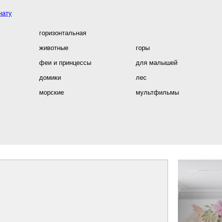
нату
горизонтальная
животные
горы
феи и принцессы
для малышей
домики
лес
морские
мультфильмы