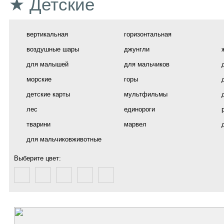
★ Детские
вертикальная
горизонтальная
воздушные шары
джунгли
для малышей
для мальчиков
морские
горы
детские карты
мультфильмы
лес
единороги
тварини
марвел
для мальчиковживотные
Выберите цвет: