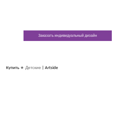
У каждого нашего клиента есть
возможность заказать
индивидуальный дизайн
Заказать индивидуальный дизайн
★ Детские
Купить
| Artside
Контакты:
м.Дніпро
вул.Виконкомівська, 24
Пн-Пт 9:00-18:30
Сб по записи