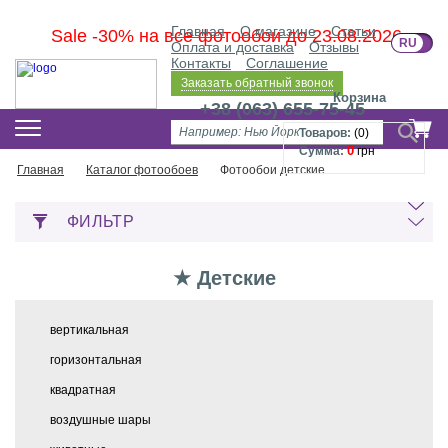
Главная
О магазине
Статьи
Sale -30% на все фотообои до 23.08.2026
RU
U
Оплата и доставка
Отзывы
Контакты
Соглашение
Заказать обратный звонок
Корзина
+38 (063) 655-75-45
Товаров:
(
0
)
0
Сумма:
грн
Главная
Каталог фотообоев
Фотообои детские
ФИЛЬТР
★ Детские
вертикальная
горизонтальная
квадратная
воздушные шары