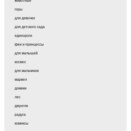
животные
горы
для девочек
для детского сада
единороги
феи и принцессы
для малышей
космос
для мальчиков
марвел
домики
лес
джунгли
радуга
комиксы