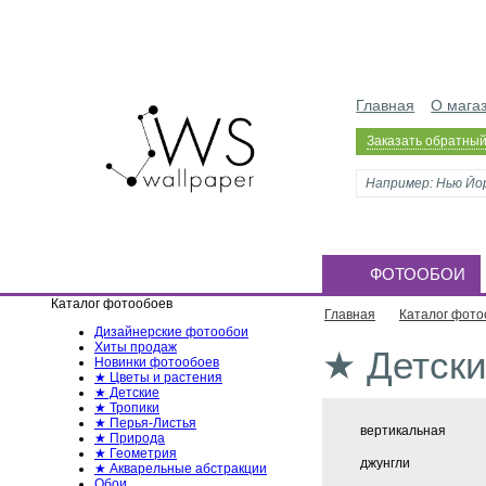
Главная
О мага
Заказать обратный
ФОТООБОИ
Каталог фотообоев
Главная
Каталог фото
Дизайнерские фотообои
Хиты продаж
★ Детск
Новинки фотообоев
★ Цветы и растения
★ Детские
★ Тропики
★ Перья-Листья
вертикальная
★ Природа
★ Геометрия
джунгли
★ Акварельные абстракции
Обои