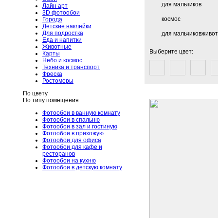
для мальчиков
Лайн арт
3D фотообои
космос
Города
Детские наклейки
Для подростка
для мальчиковживо
Еда и напитки
Животные
Выберите цвет:
Карты
Небо и космос
Техника и транспорт
Фреска
Ростомеры
По цвету
По типу помещения
Фотообои в ванную комнату
Фотообои в спальню
Фотообои в зал и гостиную
Фотообои в прихожую
Фотообои для офиса
Фотообои для кафе и
ресторанов
Фотообои на кухню
Фотообои в детскую комнату