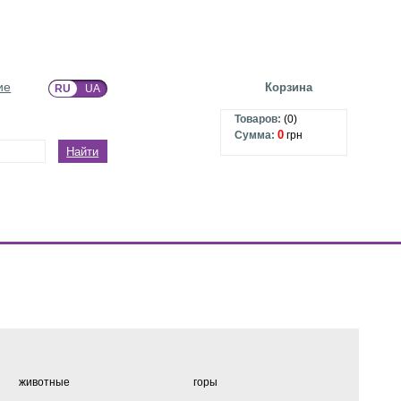
ие
Корзина
RU
UA
Товаров:
(
0
)
0
Сумма:
грн
Найти
животные
горы