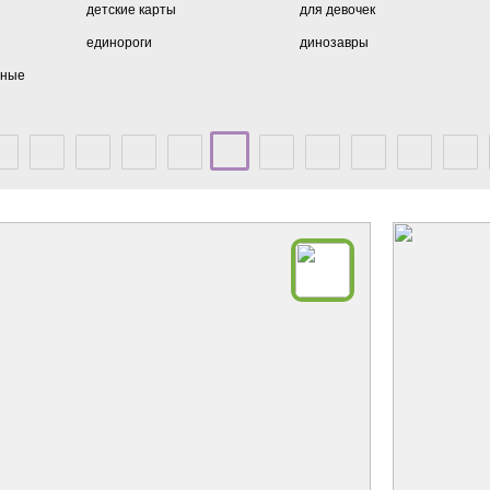
детские карты
для девочек
единороги
динозавры
тные