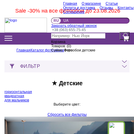
Главная
О магазине
Статьи
Оплата и доставка
Отзывы
Контакты
Sale -30% на все фотообои до 23.08.2026
Соглашение
RU
UA
Заказать обратный звонок
+38 (063) 655-75-45
Корзина
Товаров:
(
0
)
Главная
Каталог фотообоев
Сумма:
Фотообои детские
0
грн
ФИЛЬТР
★ Детские
горизонтальная
квадратная
для мальчиков
Выберите цвет:
Сбросить все фильтры