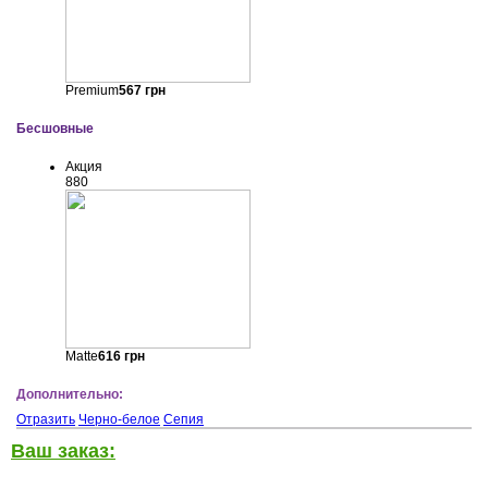
Premium
567
грн
Бесшовные
Акция
880
Matte
616
грн
Дополнительно:
Отразить
Черно-белое
Сепия
Ваш заказ: