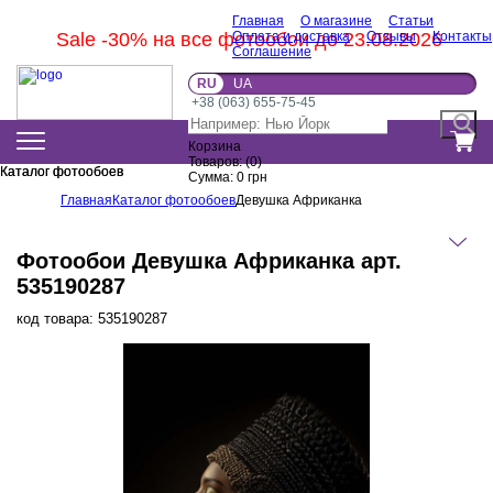
Главная
О магазине
Статьи
Sale -30% на все фотообои до 23.08.2026
Оплата и доставка
Отзывы
Контакты
Соглашение
RU
UA
+38 (063) 655-75-45
Корзина
Товаров:
(
0
)
Каталог фотообоев
Каталог фотообоев
Сумма:
0
грн
Главная
Каталог фотообоев
Девушка Африканка
Фотообои Девушка Африканка арт.
535190287
код товара:
535190287