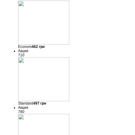
Econom
462
грн
Акция
710
Standard
497
грн
Акция
780