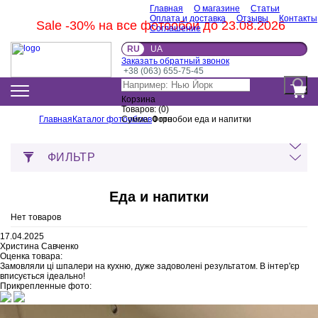
Главная
О магазине
Статьи
Оплата и доставка
Отзывы
Контакты
Sale -30% на все фотообои до 23.08.2026
Соглашение
RU
UA
Заказать обратный звонок
+38 (063) 655-75-45
Корзина
Товаров:
(
0
)
Главная
Каталог фотообоев
Сумма:
Фотообои еда и напитки
0
грн
ФИЛЬТР
Еда и напитки
Нет товаров
17.04.2025
Христина Савченко
Оценка товара:
Замовляли ці шпалери на кухню, дуже задоволені результатом. В інтер'єр
вписується ідеально!
Прикрепленные фото: