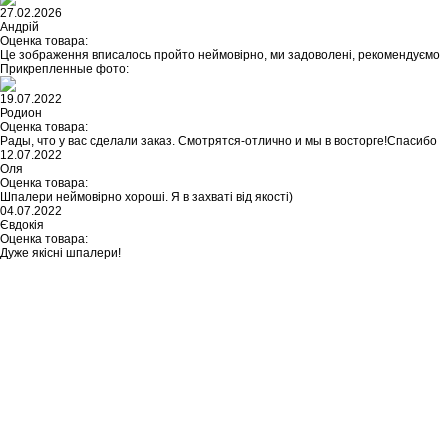
27.02.2026
Андрій
Оценка товара:
Це зображення вписалось пройто неймовірно, ми задоволені, рекомендуємо
Прикрепленные фото:
19.07.2022
Родион
Оценка товара:
Рады, что у вас сделали заказ. Смотрятся-отлично и мы в восторге!Спасибо
12.07.2022
Оля
Оценка товара:
Шпалери неймовірно хороші. Я в захваті від якості)
04.07.2022
Євдокія
Оценка товара:
Дуже якісні шпалери!
Не нашли ничего подходящего?
У каждого нашего клиента есть
возможность заказать
индивидуальный дизайн