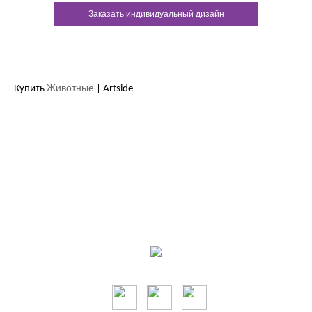
Заказать индивидуальный дизайн
Животные
Купить
| Artside
Контакты:
м.Дніпро
вул.Виконкомівська, 24
Пн-Пт 9:00-18:30
Сб по записи
Мы в соцсетях: