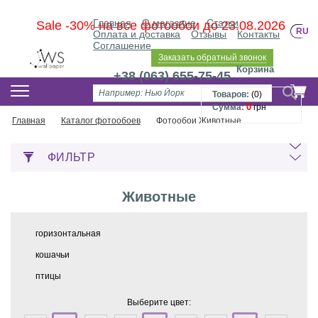
Главная
О магазине
Статьи
Sale -30% на все фотообои до 23.08.2026
RU
Оплата и доставка
Отзывы
Контакты
Соглашение
Заказать обратный звонок
Корзина
+38 (063) 655-75-45
Товаров:
(
0
)
0
Сумма:
грн
Главная
Каталог фотообоев
Фотообои Животные
ФИЛЬТР
Животные
горизонтальная
кошачьи
птицы
Выберите цвет: