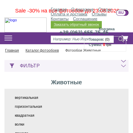
Главная
О магазине
Статьи
Sale -30% на все фотообои до 23.08.2026
RU
U
Оплата и доставка
Отзывы
Контакты
Соглашение
Заказать обратный звонок
Корзина
+38 (063) 655-75-45
Товаров:
(
0
)
0
Сумма:
грн
Главная
Каталог фотообоев
Фотообои Животные
ФИЛЬТР
Животные
вертикальная
горизонтальная
квадратная
волки