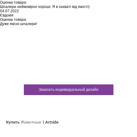
Оценка товара:
Шпалери неймовірно хороші. Я в захваті від якості)
04.07.2022
Євдокія
Оценка товара:
Дуже якісні шпалери!
Не нашли ничего подходящего?
У каждого нашего клиента есть
возможность заказать
индивидуальный дизайн
Заказать индивидуальный дизайн
Животные
Купить
| Artside