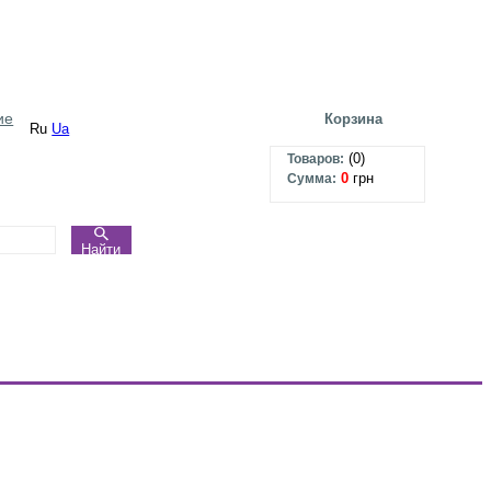
ие
Корзина
Ru
Ua
(
0
)
Товаров:
0
грн
Сумма:
Найти