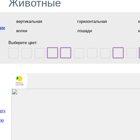
Животные
вертикальная
горизонтальная
ции
волки
лошади
Выберите цвет:
ату
ую