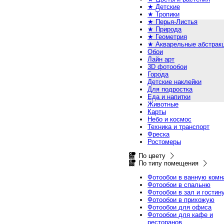
★ Детские
★ Тропики
★ Перья-Листья
★ Природа
★ Геометрия
★ Акварельные абстрак
Обои
Лайн арт
3D фотообои
Города
Детские наклейки
Для подростка
Еда и напитки
Животные
Карты
Небо и космос
Техника и транспорт
Фреска
Ростомеры
По цвету
По типу помещения
Фотообои в ванную комн
Фотообои в спальню
Фотообои в зал и гостин
Фотообои в прихожую
Фотообои для офиса
Фотообои для кафе и
ресторанов