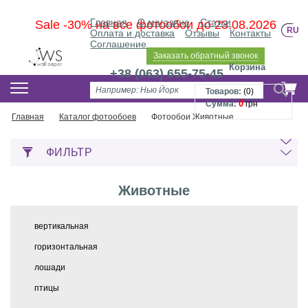
Главная
О магазине
Статьи
Sale -30% на все фотообои до 23.08.2026
RU
Оплата и доставка
Отзывы
Контакты
Соглашение
Заказать обратный звонок
Корзина
+38 (063) 655-75-45
Товаров:
(
0
)
0
Сумма:
грн
Главная
Каталог фотообоев
Фотообои Животные
ФИЛЬТР
Животные
вертикальная
горизонтальная
лошади
птицы