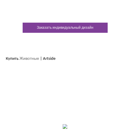
У каждого нашего клиента есть
возможность заказать
индивидуальный дизайн
Заказать индивидуальный дизайн
Животные
Купить
| Artside
Контакты:
м.Дніпро
вул.Виконкомівська, 24
Пн-Пт 9:00-18:30
Сб по записи