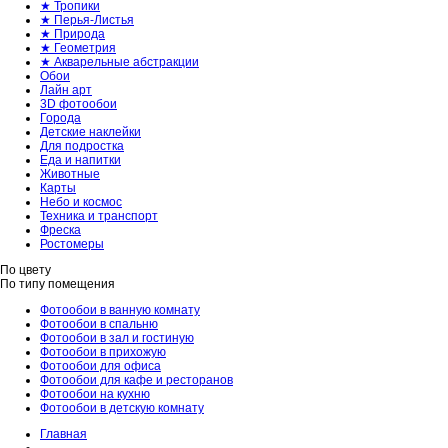
★ Тропики
★ Перья-Листья
★ Природа
★ Геометрия
★ Акварельные абстракции
Обои
Лайн арт
3D фотообои
Города
Детские наклейки
Для подростка
Еда и напитки
Животные
Карты
Небо и космос
Техника и транспорт
Фреска
Ростомеры
По цвету
По типу помещения
Фотообои в ванную комнату
Фотообои в спальню
Фотообои в зал и гостиную
Фотообои в прихожую
Фотообои для офиса
Фотообои для кафе и ресторанов
Фотообои на кухню
Фотообои в детскую комнату
Главная