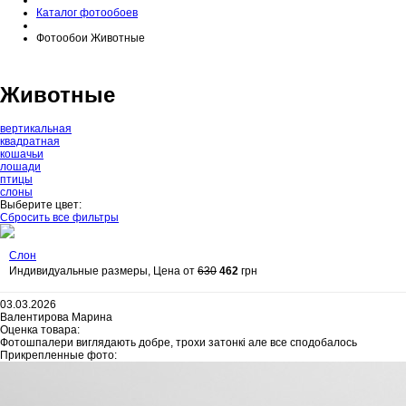
Каталог фотообоев
Фотообои Животные
Животные
вертикальная
квадратная
кошачьи
лошади
птицы
слоны
Выберите цвет:
Сбросить все фильтры
Слон
Индивидуальные размеры, Цена от
630
462
грн
03.03.2026
Валентирова Марина
Оценка товара:
Фотошпалери виглядають добре, трохи затонкі але все сподобалось
Прикрепленные фото: