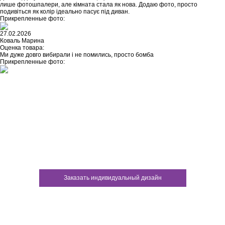
лише фотошпалери, але кімната стала як нова. Додаю фото, просто
подивіться як колір ідеально пасує під диван.
Прикрепленные фото:
27.02.2026
Коваль Марина
Оценка товара:
Ми дуже довго вибирали і не помились, просто бомба
Прикрепленные фото:
Не нашли ничего подходящего?
У каждого нашего клиента есть
возможность заказать
индивидуальный дизайн
Заказать индивидуальный дизайн