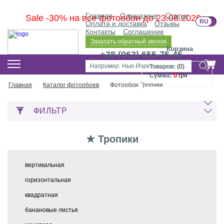
Главная
О магазине
Статьи
Sale -30% на все фотообои до 23.08.2026
RU
U
Оплата и доставка
Отзывы
Контакты
Соглашение
Заказать обратный звонок
Корзина
+38 (063) 655-75-45
Товаров:
(
0
)
0
Сумма:
грн
Главная
Каталог фотообоев
Фотообои Тропики
ФИЛЬТР
★ Тропики
вертикальная
горизонтальная
квадратная
банановые листья