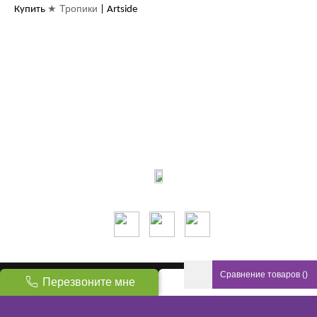
★ Тропики
Купить
| Artside
Контакты:
м.Дніпро
вул.Виконкомівська, 24
Пн-Пт 9:00-18:30
Сб по записи
Мы в соцсетях:
Сравнение товаров
(
)
ТМ Artside © 2026 Все права защищены
Перезвоните мне
Наверх
Создание интернет магазина
: © 2026 FENIX INDUSTRY