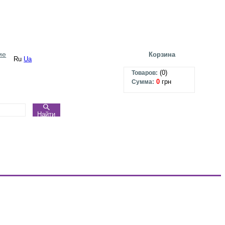
ие
Корзина
Ru
Ua
(
0
)
Товаров:
0
грн
Сумма:
Найти