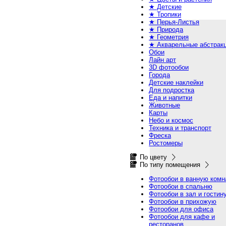
★ Детские
★ Тропики
★ Перья-Листья
★ Природа
★ Геометрия
★ Акварельные абстрак
Обои
Лайн арт
3D фотообои
Города
Детские наклейки
Для подростка
Еда и напитки
Животные
Карты
Небо и космос
Техника и транспорт
Фреска
Ростомеры
По цвету
По типу помещения
Фотообои в ванную комн
Фотообои в спальню
Фотообои в зал и гостин
Фотообои в прихожую
Фотообои для офиса
Фотообои для кафе и
ресторанов