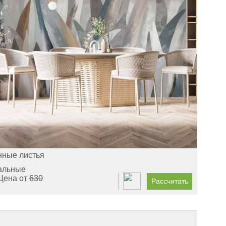
нные листья
альные
Цена от
630
Рассчитать