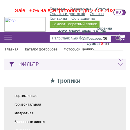
Главная
О магазине
Статьи
Sale -30% на все фотообои до 23.08.2026
RU
U
Оплата и доставка
Отзывы
Контакты
Соглашение
Заказать обратный звонок
Корзина
+38 (063) 655-75-45
Товаров:
(
0
)
0
Сумма:
грн
Главная
Каталог фотообоев
Фотообои Тропики
ФИЛЬТР
★ Тропики
вертикальная
горизонтальная
квадратная
банановые листья