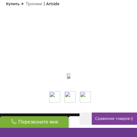
★ Тропики
Купить
| Artside
Контакты:
м.Дніпро
вул.Виконкомівська, 24
Пн-Пт 9:00-18:30
Сб по записи
Мы в соцсетях:
Сравнение товаров
(
)
ТМ Artside © 2026 Все права защищены
Перезвоните мне
Наверх
Создание интернет магазина
: © 2026 FENIX INDUSTRY