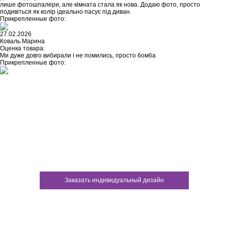
лише фотошпалери, але кімната стала як нова. Додаю фото, просто
подивіться як колір ідеально пасує під диван.
Прикрепленные фото:
27.02.2026
Коваль Марина
Оценка товара:
Ми дуже довго вибирали і не помились, просто бомба
Прикрепленные фото:
Не нашли ничего подходящего?
У каждого нашего клиента есть
возможность заказать
индивидуальный дизайн
Заказать индивидуальный дизайн