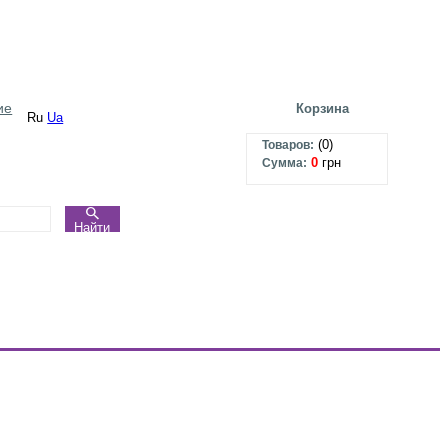
ие
Корзина
Ru
Ua
(
0
)
Товаров:
0
грн
Сумма:
Найти