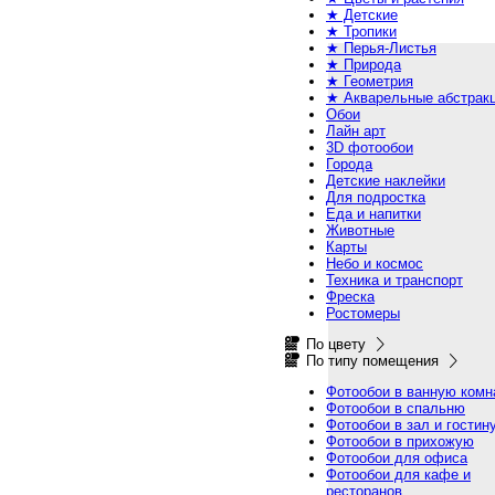
★ Детские
★ Тропики
★ Перья-Листья
★ Природа
★ Геометрия
★ Акварельные абстрак
Обои
Лайн арт
3D фотообои
Города
Детские наклейки
Для подростка
Еда и напитки
Животные
Карты
Небо и космос
Техника и транспорт
Фреска
Ростомеры
По цвету
По типу помещения
Фотообои в ванную комн
Фотообои в спальню
Фотообои в зал и гостин
Фотообои в прихожую
Фотообои для офиса
Фотообои для кафе и
ресторанов