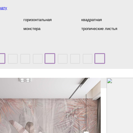
нату
горизонтальная
квадратная
монстера
тропические листья