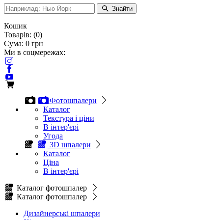
Знайти
Кошик
Товарів:
(
0
)
Сума:
0
грн
Ми в соцмережах:
Фотошпалери
Каталог
Текстура і ціни
В інтер'єрі
Угода
3D шпалери
Каталог
Ціна
В інтер'єрі
Каталог фотошпалер
Каталог фотошпалер
Дизайнерські шпалери