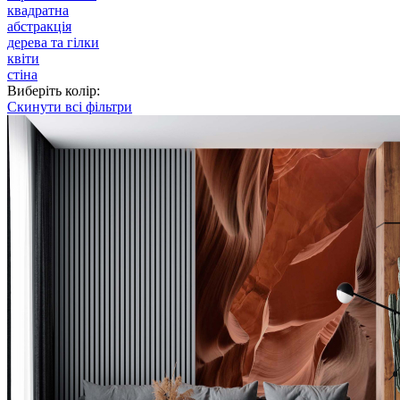
квадратна
абстракція
дерева та гілки
квіти
стіна
Виберіть колір:
Скинути всі фільтри