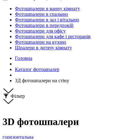
Фотошпалери в ванну кімнату
Фотошпалери в спальню
Фотошпалери в зал і вітальню
Фотошпалери в передпокій
Фотошпалери для офісу
Фотошпалери для кафе і ресторанів
Фотошпалери на кухню
Шпалери в дитячу кімнату
Головна
Каталог фотошпалер
3Д фотошпалери на стіну
Фільтр
3D фотошпалери
горизонтальна