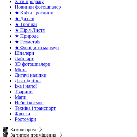
Хіти продажу
Новинки фотошпалер
★ Квіти і рослини
★ Дитячі
★ Тропіки
★ Пір'я-Листя
★ Природа
★ Геометрія
★ Флюїди та мармур
Шпалери
Лайн арт
3D фотошпалери
Міста
Дитячі наліпки
Для підлітка
Їжа і напої
Тварини
Мапи
Небо і космос
Техніка і транспорт
Фреска
Ростоміри
За кольором
За типом приміщення