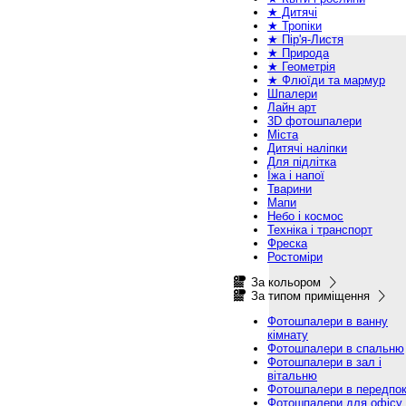
★ Дитячі
★ Тропіки
★ Пір'я-Листя
★ Природа
★ Геометрія
★ Флюїди та мармур
Шпалери
Лайн арт
3D фотошпалери
Міста
Дитячі наліпки
Для підлітка
Їжа і напої
Тварини
Мапи
Небо і космос
Техніка і транспорт
Фреска
Ростоміри
За кольором
За типом приміщення
Фотошпалери в ванну
кімнату
Фотошпалери в спальню
Фотошпалери в зал і
вітальню
Фотошпалери в передпок
Фотошпалери для офісу