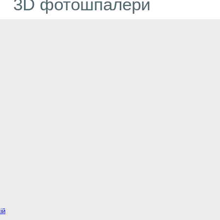
3D фотошпалери
ій