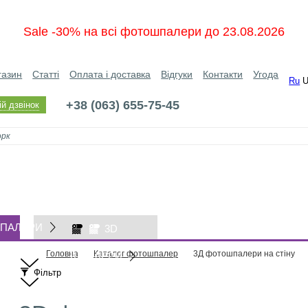
Sale -30% на всі фотошпалери до 23.08.2026
газин
Статті
Оплата і доставка
Відгуки
Контакти
Угода
Ru
+38 (063) 655-75-45
й дзвінок
ПАЛЕРИ
3D
Головна
Каталог фотошпалер
3Д фотошпалери на стіну
ШПАЛЕРИ
Фільтр