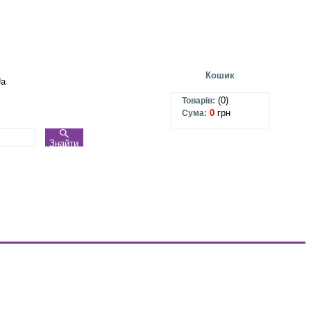
Кошик
Ua
(
0
)
Товарів:
0
грн
Сума:
Знайти