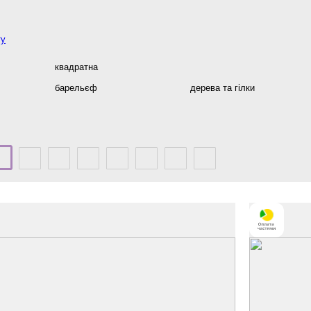
ту
квадратна
барельєф
дерева та гілки