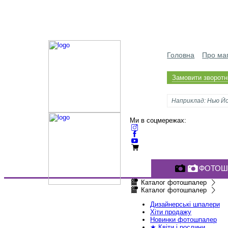
Головна
Про ма
Замовити зворотні
Ми в соцмережах:
ФОТОШ
Каталог фотошпалер
Каталог фотошпалер
Дизайнерські шпалери
Хіти продажу
Новинки фотошпалер
★ Квіти і рослини