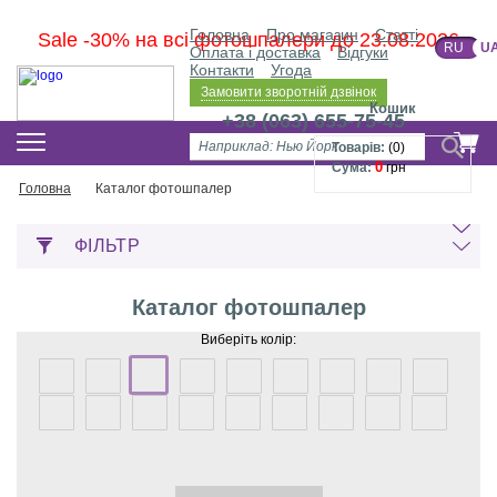
Головна
Про магазин
Статті
Sale -30% на всі фотошпалери до 23.08.2026
RU
U
Оплата і доставка
Відгуки
Контакти
Угода
Замовити зворотній дзвінок
Кошик
+38 (063) 655-75-45
Товарів:
(
0
)
0
Сума:
грн
Головна
Каталог фотошпалер
ФІЛЬТР
Каталог фотошпалер
Виберіть колір: