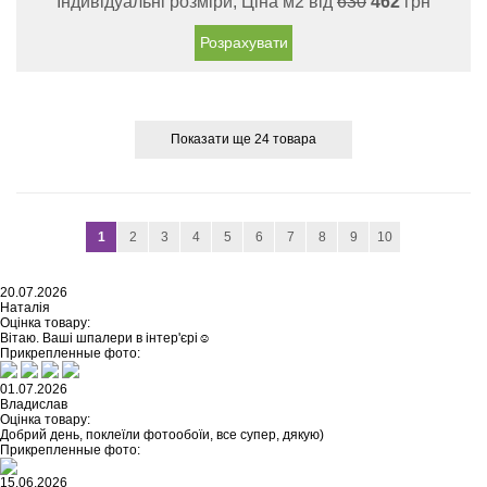
Індивідуальні розміри, Ціна м2 від
630
462
грн
Розрахувати
Показати ще 24 товара
1
2
3
4
5
6
7
8
9
10
20.07.2026
Наталія
Оцінка товару:
Вітаю. Ваші шпалери в інтер'єрі☺️
Прикрепленные фото:
01.07.2026
Владислав
Оцінка товару:
Добрий день, поклеїли фотообоїи, все супер, дякую)
Прикрепленные фото:
15.06.2026