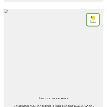
Білочка та веселка
Індивідуальні розміри, Ціна м2 від
630
462
грн