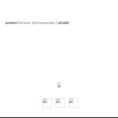
Каталог фотошпалер
купити
| artside
Контакти:
м.Дніпро
вул.Виконкомівська, 24
Пн-Пт 9: 00-18: 30
Сб по запису
Ми в соцмережах: