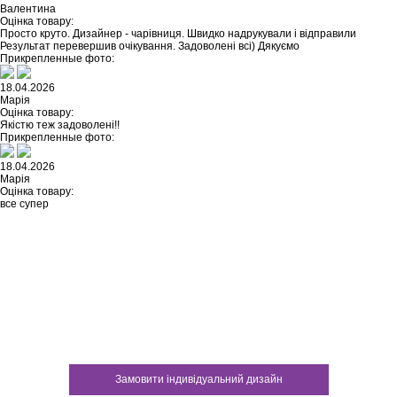
Валентина
Оцінка товару:
Просто круто. Дизайнер - чарівниця. Швидко надрукували і відправили
Результат перевершив очікування. Задоволені всі) Дякуємо
Прикрепленные фото:
18.04.2026
Марія
Оцінка товару:
Якістю теж задоволені!!
Прикрепленные фото:
18.04.2026
Марія
Оцінка товару:
все супер
Не знайшли нічого підходящого?
У кожного нашого клієнта є можливість
замовити індивідуальний дизайн
Замовити індивідуальний дизайн