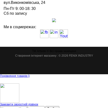
вул.Виконкомівська, 24
Пн-Пт 9: 00-18: 30
Сб по запису
Ми в соцмережах:
ТМ Artside © Всі права захищені
Створення інтернет магазину
: © 2026 FENIX INDUSTRY
Порівняння товарів
(
)
Замовити зворотній дзвінок