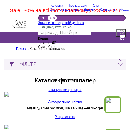
Головна
Про магазин
Статті
Sale -30% на всі фотошпалери до 23.08.2026
Оплата і доставка
Відгуки
Контакти
Угода
RU
UA
Замовити зворотній дзвінок
+38 (063) 655-75-45
Кошик
Товарів:
(
0
)
Сума:
0
грн
Головна
Каталог фотошпалер
ФІЛЬТР
Каталог фотошпалер
Виберіть колір:
Скинути всі фільтри
Акварельна квітка
Індивідуальні розміри, Ціна м2 від
630
462
грн
Розрахувати