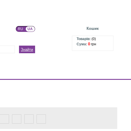
Кошик
RU
UA
Товарів:
(
0
)
0
Сума:
грн
Знайти