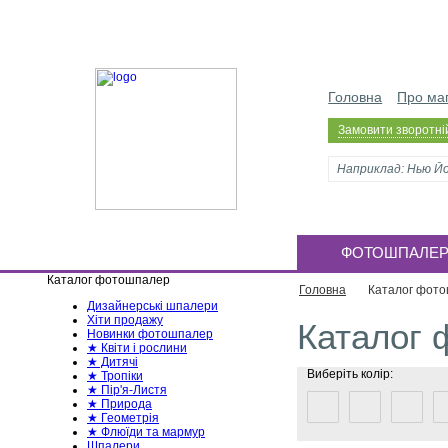
Головна
Про ма
Замовити зворотній
ФОТОШПАЛЕ
Каталог фотошпалер
Головна
Каталог фот
Дизайнерські шпалери
Хіти продажу
Каталог
Новинки фотошпалер
★ Квіти і рослини
★ Дитячі
Виберіть колір:
★ Тропіки
★ Пір'я-Листя
★ Природа
★ Геометрія
★ Флюїди та мармур
Шпалери