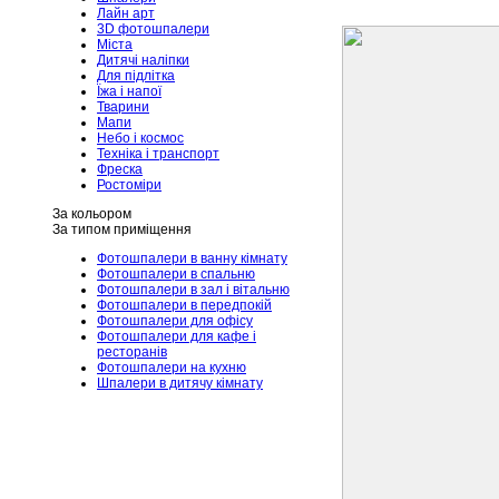
Лайн арт
3D фотошпалери
Міста
Дитячі наліпки
Для підлітка
Їжа і напої
Тварини
Мапи
Небо і космос
Техніка і транспорт
Фреска
Ростоміри
За кольором
За типом приміщення
Фотошпалери в ванну кімнату
Фотошпалери в спальню
Фотошпалери в зал і вітальню
Фотошпалери в передпокій
Фотошпалери для офісу
Фотошпалери для кафе і
ресторанів
Фотошпалери на кухню
Шпалери в дитячу кімнату