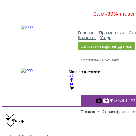
Sale -30% на вс
Головна
Про магазин
Ста
Контакти
Угода
Замовити зворотній дзвінок
Ми в соцмережах:
ФОТОШПАЛ
Головна
Каталог фотошпал
Фільтр