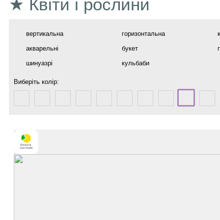
★ Квіти і рослини
вертикальна
горизонтальна
акварельні
букет
шинуазрі
кульбаби
Виберіть колір: