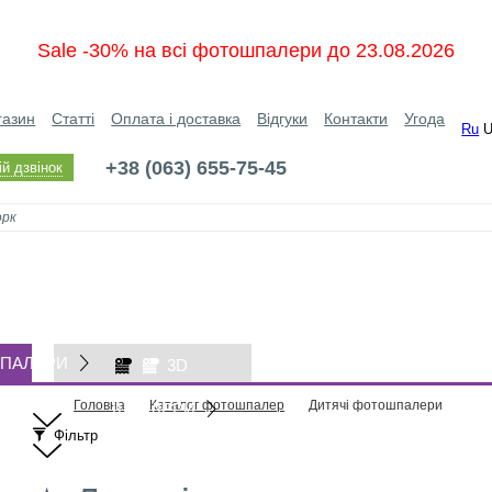
Sale -30% на всі фотошпалери до 23.08.2026
газин
Статті
Оплата і доставка
Відгуки
Контакти
Угода
Ru
+38 (063) 655-75-45
й дзвінок
ПАЛЕРИ
3D
Головна
Каталог фотошпалер
Дитячі фотошпалери
ШПАЛЕРИ
Фільтр