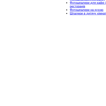
Фотошпалери для кафе і
ресторанів
Фотошпалери на кухню
Шпалери в дитячу кімна