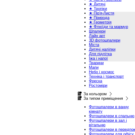
★ Дитячі
★ Тропіки
★ Пір'я-Листя
★ Природа
★ Геометрія
★ Флюїди та мармур
Шпалери
Лайн арт
3D фотошпалери
Міста
Дитячі наліпки
Для підлітка
Їжа і напої
Тварини
Мапи
Небо і космос
Техніка і транспорт
Фреска
Ростоміри
За кольором
За типом приміщення
Фотошпалери в ванну
кімнату
Фотошпалери в спальню
Фотошпалери в зал і
вітальню
Фотошпалери в передпок
Фотошпалери для офісу