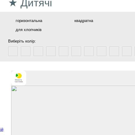
★ Дитячі
горизонтальна
квадратна
для хлопчиків
Виберіть колір:
ій