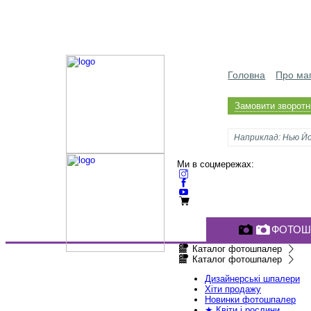
Головна
Про ма
Замовити зворотні
Ми в соцмережах:
ФОТОШ
Каталог фотошпалер
Каталог фотошпалер
Дизайнерські шпалери
Хіти продажу
Новинки фотошпалер
★ Квіти і рослини