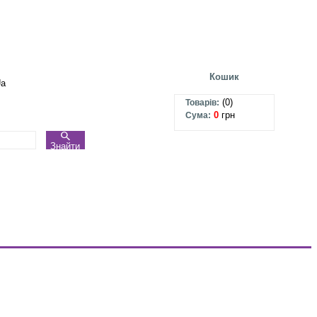
Кошик
Ua
(
0
)
Товарів:
0
грн
Сума:
Знайти