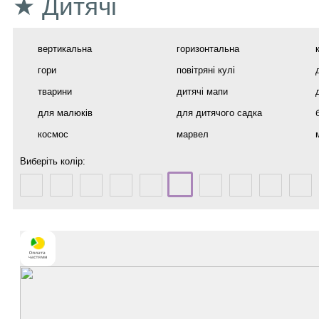
★ Дитячі
вертикальна
горизонтальна
гори
повітряні кулі
тварини
дитячі мапи
для малюків
для дитячого садка
космос
марвел
Виберіть колір: