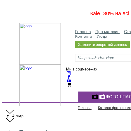
Sale -30% на вс
Головна
Про магазин
Ста
Контакти
Угода
Замовити зворотній дзвінок
Ми в соцмережах:
ФОТОШПАЛ
Головна
Каталог фотошпал
Фільтр