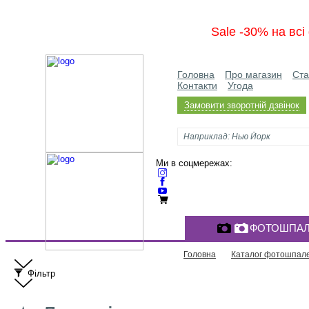
Sale -30% на вс
Головна
Про магазин
Ста
Контакти
Угода
Замовити зворотній дзвінок
Ми в соцмережах:
ФОТОШПАЛ
Головна
Каталог фотошпал
Фільтр