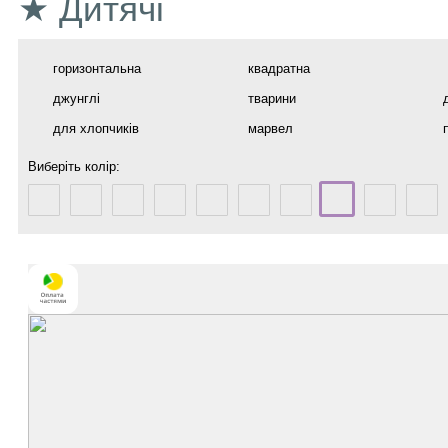
★ Дитячі
горизонтальна
квадратна
джунглі
тварини
для хлопчиків
марвел
Виберіть колір: