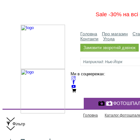
Sale -30% на вс
Головна
Про магазин
Ста
Контакти
Угода
Замовити зворотній дзвінок
Ми в соцмережах:
ФОТОШПАЛ
Головна
Каталог фотошпал
Фільтр