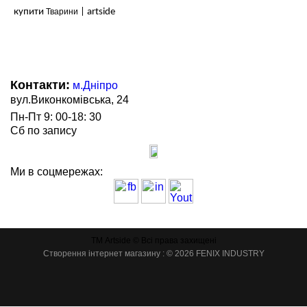
купити
Тварини
| artside
Контакти:
м.Дніпро
вул.Виконкомівська, 24
Пн-Пт 9: 00-18: 30
Сб по запису
Ми в соцмережах:
ТМ Artside © Всі права захищені
Створення інтернет магазину
: © 2026 FENIX INDUSTRY