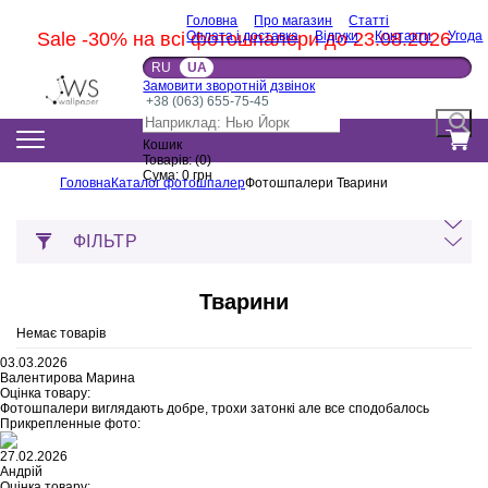
Головна
Про магазин
Статті
Sale -30% на всі фотошпалери до 23.08.2026
Оплата і доставка
Відгуки
Контакти
Угода
RU
UA
Замовити зворотній дзвінок
+38 (063) 655-75-45
Кошик
Товарів:
(
0
)
Сума:
0
грн
Головна
Каталог фотошпалер
Фотошпалери Тварини
ФІЛЬТР
Тварини
Немає товарів
03.03.2026
Валентирова Марина
Оцінка товару:
Фотошпалери виглядають добре, трохи затонкі але все сподобалось
Прикрепленные фото:
27.02.2026
Андрій
Оцінка товару: