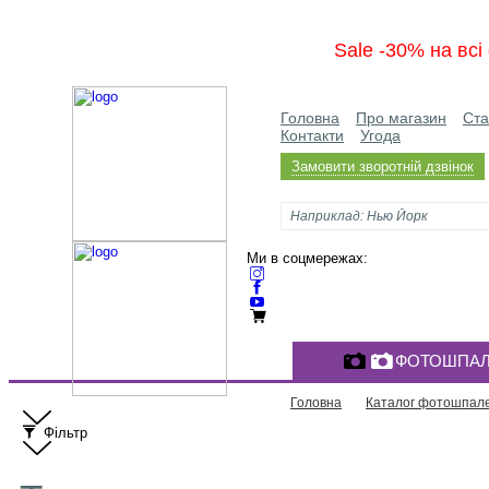
Sale -30% на вс
Головна
Про магазин
Ста
Контакти
Угода
Замовити зворотній дзвінок
Ми в соцмережах:
ФОТОШПАЛ
Головна
Каталог фотошпал
Фільтр