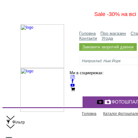
Sale -30% на вс
Головна
Про магазин
Ста
Контакти
Угода
Замовити зворотній дзвінок
Ми в соцмережах:
ФОТОШПАЛ
Головна
Каталог фотошпал
Фільтр