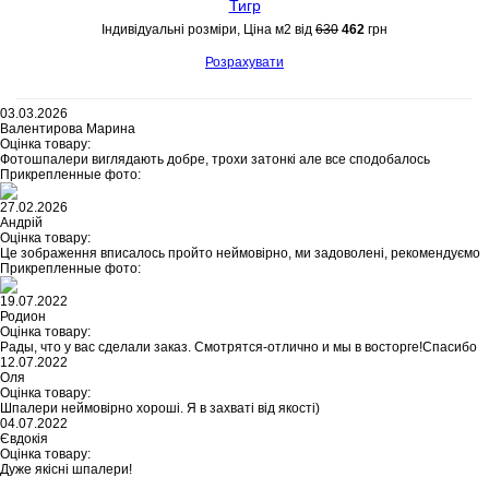
Тигр
Індивідуальні розміри, Ціна м2 від
630
462
грн
Розрахувати
03.03.2026
Валентирова Марина
Оцінка товару:
Фотошпалери виглядають добре, трохи затонкі але все сподобалось
Прикрепленные фото:
27.02.2026
Андрій
Оцінка товару:
Це зображення вписалось пройто неймовірно, ми задоволені, рекомендуємо
Прикрепленные фото:
19.07.2022
Родион
Оцінка товару:
Рады, что у вас сделали заказ. Смотрятся-отлично и мы в восторге!Спасибо
12.07.2022
Оля
Оцінка товару:
Шпалери неймовірно хороші. Я в захваті від якості)
04.07.2022
Євдокія
Оцінка товару:
Дуже якісні шпалери!