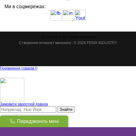
Ми в соцмережах:
ТМ Artside © Всі права захищені
Створення інтернет магазину
: © 2026 FENIX INDUSTRY
Порівняння товарів
(
)
Замовити зворотній дзвінок
Знайти
Товарів:
(
0
)
Передзвоніть мені
Сума:
0
грн
Вгору