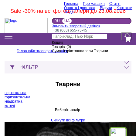
Головна
Про магазин
Статті
Оплата і доставка
Відгуки
Контакти
Sale -30% на всі фотошпалери до 23.08.2026
Угода
RU
UA
Замовити зворотній дзвінок
+38 (063) 655-75-45
Кошик
Товарів:
(
0
)
Головна
Каталог фотошпалер
Сума:
0
грн
Фотошпалери Тварини
ФІЛЬТР
Тварини
вертикальна
горизонтальна
квадратна
котячі
Виберіть колір:
Скинути всі фільтри