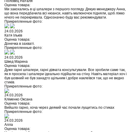
Половец Наталя
Оценка товара:
Ми закохались в ці шпалери з першого погляду. Дякую менеджеру Анна,
що вона передбачила всі нюанси, навіть малюночок підняли, щоб ліжко
нічого не перекривала. Однозначно буду вас рекомендувати.
Прикрепленные фото:
24.03.2026
Катя Ільків
Оценка товара:
Донечка в захваті.
Прикрепленные фото:
24.03.2026
Швед Марина
Оценка товара:
Дуже гарні шпалери, гарні дівчата консультували. Все зробили саме так,
як я просила і шпалери ідеально підійшли на стіну. Навіть матеріал хоч і
був шовний не був занадто щільним і добре наклеївся так, що не видно
стиків.
Прикрепленные фото:
24.03.2026
Кліменко Оксана
Оценка товара:
Вийшло гарно, хоча через деякий час почали лущитись по стиках
Прикрепленные фото:
24.03.2026
Алла
Оценка товара: