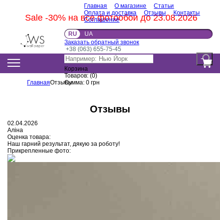
Главная
О магазине
Статьи
Оплата и доставка
Отзывы
Контакты
Sale -30% на все фотообои до 23.08.2026
Соглашение
RU
UA
Заказать обратный звонок
+38 (063) 655-75-45
Корзина
Товаров:
(
0
)
Главная
Отзывы
Сумма:
0
грн
Отзывы
02.04.2026
Аліна
Оценка товара:
Наш гарний результат, дякую за роботу!
Прикрепленные фото: