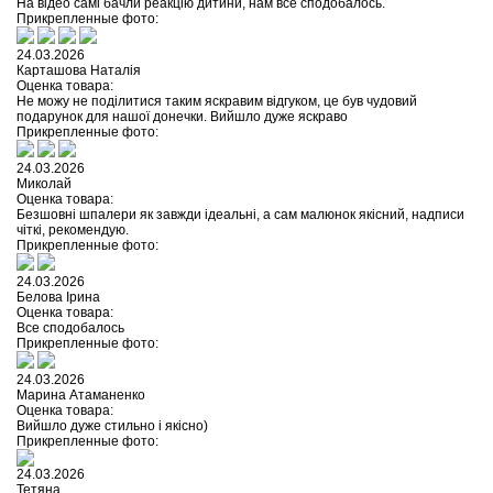
На відео самі бачли реакцію дитини, нам все сподобалось.
Прикрепленные фото:
24.03.2026
Карташова Наталія
Оценка товара:
Не можу не поділитися таким яскравим відгуком, це був чудовий
подарунок для нашої донечки. Вийшло дуже яскраво
Прикрепленные фото:
24.03.2026
Миколай
Оценка товара:
Безшовні шпалери як завжди ідеальні, а сам малюнок якісний, надписи
чіткі, рекомендую.
Прикрепленные фото:
24.03.2026
Белова Ірина
Оценка товара:
Все сподобалось
Прикрепленные фото:
24.03.2026
Марина Атаманенко
Оценка товара:
Вийшло дуже стильно і якісно)
Прикрепленные фото:
24.03.2026
Тетяна