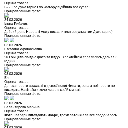
Оценка товара:
Вийшло дуже гарно і по кольору підійшло все супер!
Прикрепленные фото:
24.03.2026
Ілона Рибачок
Оценка товара:
Добрий день Нарешті можу похвалитися результатом.Дуже гарно)
Прикрепленные фото:
03.03.2026
Світлана Афанасьєвна
Оценка товара:
Як і обіцяла скидаю фото та відгук. З поклейкою справились десь за 3
години.
Прикрепленные фото:
03.03.2026
Еля
Оценка товара:
Донька просто в захваті від своєї нової кімнати, вона з неї просто не
виходить. Навіть їсти хоче лише в своїй кімнаті.
Прикрепленные фото:
03.03.2026
Валентирова Марина
Оценка товара:
Фотошпалери виглядають добре, трохи затонкі але все сподобалось
Прикрепленные фото:
03.03.2026