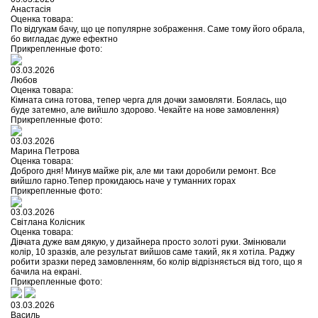
Анастасія
Оценка товара:
По відгукам бачу, що це популярне зображення. Саме тому його обрала,
бо вигладає дуже ефектно
Прикрепленные фото:
03.03.2026
Любов
Оценка товара:
Кімната сина готова, тепер черга для дочки замовляти. Боялась, що
буде затемно, але вийшло здорово. Чекайте на нове замовлення)
Прикрепленные фото:
03.03.2026
Марина Петрова
Оценка товара:
Доброго дня! Минув майже рік, але ми таки доробили ремонт. Все
вийшло гарно.Тепер прокидаюсь наче у туманних горах
Прикрепленные фото:
03.03.2026
Світлана Колісник
Оценка товара:
Дівчата дуже вам дякую, у дизайнера просто золоті руки. Змінювали
колір, 10 зразків, але результат вийшов саме такий, як я хотіла. Раджу
робити зразки перед замовленням, бо колір відрізняється від того, що я
бачила на екрані.
Прикрепленные фото:
03.03.2026
Василь