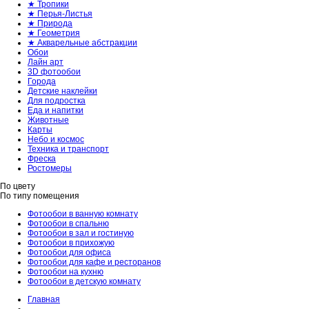
★ Тропики
★ Перья-Листья
★ Природа
★ Геометрия
★ Акварельные абстракции
Обои
Лайн арт
3D фотообои
Города
Детские наклейки
Для подростка
Еда и напитки
Животные
Карты
Небо и космос
Техника и транспорт
Фреска
Ростомеры
По цвету
По типу помещения
Фотообои в ванную комнату
Фотообои в спальню
Фотообои в зал и гостиную
Фотообои в прихожую
Фотообои для офиса
Фотообои для кафе и ресторанов
Фотообои на кухню
Фотообои в детскую комнату
Главная