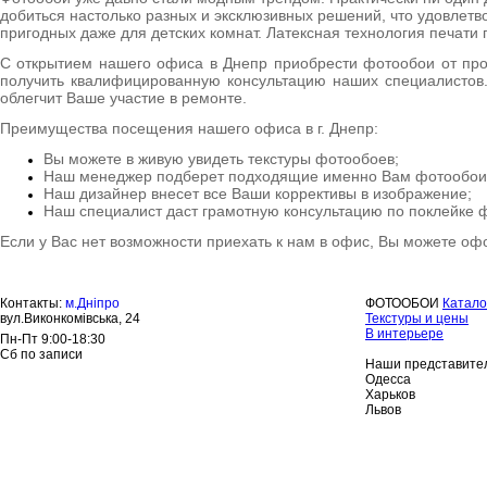
добиться настолько разных и эксклюзивных решений, что удовлетв
пригодных даже для детских комнат. Латексная технология печати 
С открытием нашего офиса в Днепр приобрести фотообои от прои
получить квалифицированную консультацию наших специалистов.
облегчит Ваше участие в ремонте.
Преимущества посещения нашего офиса в г. Днепр:
Вы можете в живую увидеть текстуры фотообоев;
Наш менеджер подберет подходящие именно Вам фотообои
Наш дизайнер внесет все Ваши коррективы в изображение;
Наш специалист даст грамотную консультацию по поклейке 
Если у Вас нет возможности приехать к нам в офис, Вы можете офо
Контакты:
м.Дніпро
ФОТООБОИ
Катало
вул.Виконкомівська, 24
Текстуры и цены
В интерьере
Пн-Пт 9:00-18:30
Сб по записи
Наши представител
Одесса
Харьков
Львов