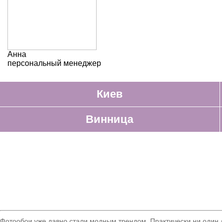
Анна
персональный менеджер
Киев
Винница
Фотообои уже давно стали модным трендом. Практически ни один д