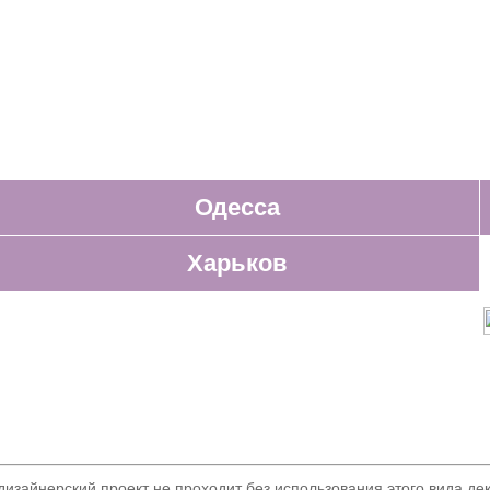
Одесса
Харьков
изайнерский проект не проходит без использования этого вида де