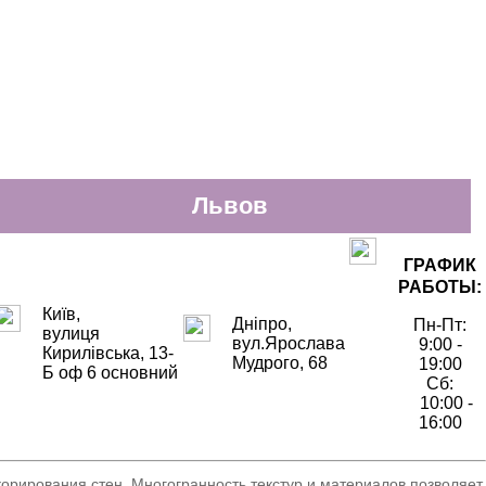
Львов
ГРАФИК
РАБОТЫ:
Київ,
Дніпро,
Пн-Пт:
вулиця
вул.Ярослава
9:00 -
Кирилівська, 13-
Мудрого, 68
19:00
Б оф 6 основний
Сб:
10:00 -
16:00
корирования стен. Многогранность текстур и материалов позволяет