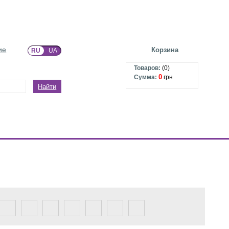
ие
Корзина
RU
UA
Товаров:
(
0
)
0
Сумма:
грн
Найти