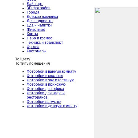
Лайн арт
3D фотообои
Города
Детские наклейки
Для подростка
Еда и напитки
Животные
Карты
Небо и космос
Техника и транспорт
Фреска
Ростомеры
По цвету
По типу помещения
Фотообои в ванную комнату
Фотообои в спальню
Фотообои в зал и гостиную
Фотообои в прихожую
Фотообои для офиса
Фотообои для кафе и
ресторанов
Фотообои на кухню
Фотообои в детскую комнату