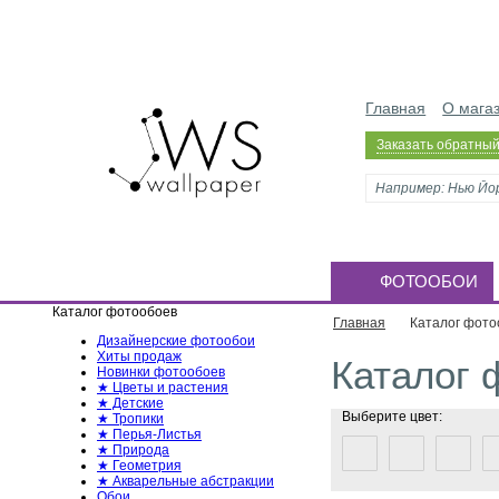
Главная
О мага
Заказать обратный
ФОТООБОИ
Каталог фотообоев
Главная
Каталог фото
Дизайнерские фотообои
Хиты продаж
Каталог 
Новинки фотообоев
★ Цветы и растения
★ Детские
Выберите цвет:
★ Тропики
★ Перья-Листья
★ Природа
★ Геометрия
★ Акварельные абстракции
Обои