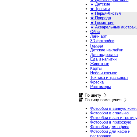
★ Детские
★ Тропики
★ Перья-Листья
★ Природа
★ Геометрия
★ Акварельные абстрак
Обои
Лайн арт
3D фотообои
Города
Детские наклейки
Для подростка
Еда и напитки
Животные
Карты
Небо и космос
Техника и транспорт
Фреска
Ростомеры
По цвету
По типу помещения
Фотообои в ванную комн
Фотообои в спальню
Фотообои в зал и гостин
Фотообои в прихожую
Фотообои для офиса
Фотообои для кафе и
ресторанов