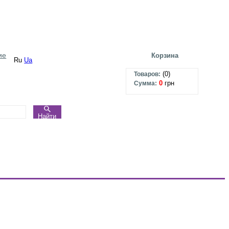
ие
Корзина
Ru
Ua
(
0
)
Товаров:
0
грн
Сумма:
Найти