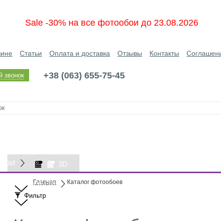
Sale -30% на все фотообои до 23.08.2026
зине
Статьи
Оплата и доставка
Отзывы
Контакты
Соглашен
+38 (063) 655-75-45
й звонок
БОИ
3D
Главная
Каталог фотообоев
ОБОИ
Фильтр