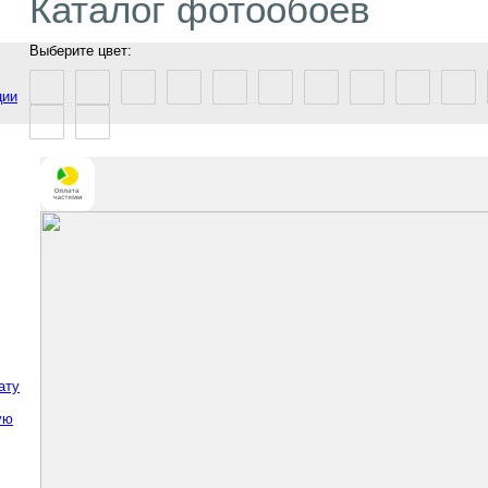
Каталог фотообоев
Выберите цвет:
ции
ату
ую