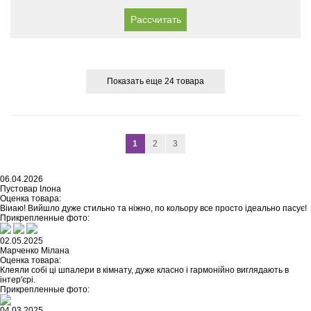
Рассчитать
Показать еще 24 товара
1
2
3
06.04.2026
Пустовар Ілона
Оценка товара:
Віиаю! Вийшло дуже стильно та ніжно, по кольору все просто ідеально пасує!
Прикрепленные фото:
02.05.2025
Марченко Мілана
Оценка товара:
Клеяли собі ці шпалери в кімнату, дуже класно і гармонійно виглядають в
інтер'єрі.
Прикрепленные фото:
04.03.2025