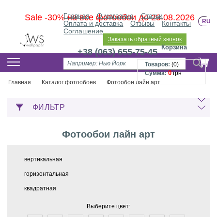
Главная
О магазине
Статьи
Sale -30% на все фотообои до 23.08.2026
RU
Оплата и доставка
Отзывы
Контакты
Соглашение
Заказать обратный звонок
Корзина
+38 (063) 655-75-45
Товаров:
(
0
)
0
Сумма:
грн
Главная
Каталог фотообоев
Фотообои лайн арт
ФИЛЬТР
Фотообои лайн арт
вертикальная
горизонтальная
квадратная
Выберите цвет: