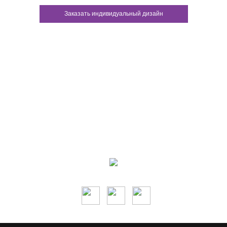
Заказать индивидуальный дизайн
Контакты:
м.Дніпро
вул.Виконкомівська, 24
Пн-Пт 9:00-18:30
Сб по записи
Мы в соцсетях: