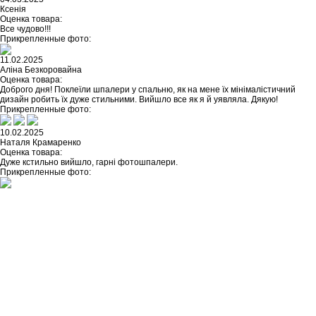
Ксенія
Оценка товара:
Все чудово!!!
Прикрепленные фото:
11.02.2025
Аліна Безкоровайна
Оценка товара:
Доброго дня! Поклеїли шпалери у спальню, як на мене їх мінімалістичний
дизайн робить їх дуже стильними. Вийшло все як я й уявляла. Дякую!
Прикрепленные фото:
10.02.2025
Наталя Крамаренко
Оценка товара:
Дуже кстильно вийшло, гарні фотошпалери.
Прикрепленные фото:
Не нашли ничего подходящего?
У каждого нашего клиента есть
возможность заказать
индивидуальный дизайн